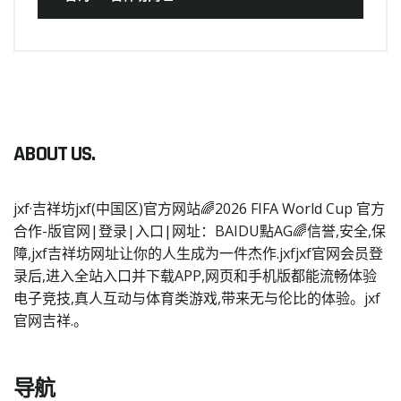
ABOUT US.
jxf·吉祥坊jxf(中国区)官方网站🌈2026 FIFA World Cup 官方
合作-版官网|登录|入口|网址：BAIDU點AG🌈信誉,安全,保
障,jxf吉祥坊网址让你的人生成为一件杰作.jxfjxf官网会员登
录后,进入全站入口并下载APP,网页和手机版都能流畅体验
电子竞技,真人互动与体育类游戏,带来无与伦比的体验。jxf
官网吉祥.。
导航