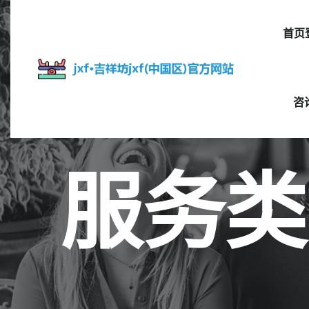
首页
咨
服务类