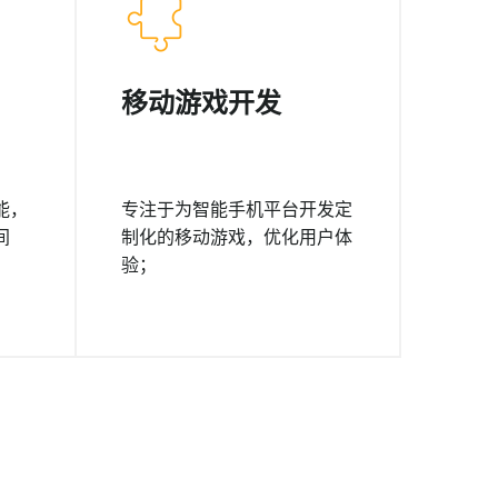
移动游戏开发
能，
专注于为智能手机平台开发定
间
制化的移动游戏，优化用户体
验；