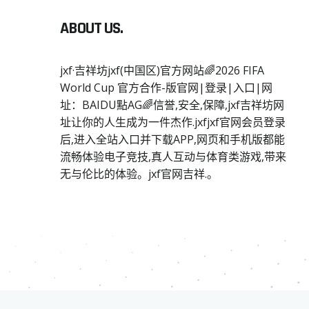
ABOUT US.
jxf·吉祥坊jxf(中国区)官方网站🌈2026 FIFA
World Cup 官方合作-版官网|登录|入口|网
址：BAIDU點AG🌈信誉,安全,保障,jxf吉祥坊网
址让你的人生成为一件杰作.jxfjxf官网会员登录
后,进入全站入口并下载APP,网页和手机版都能
流畅体验电子竞技,真人互动与体育类游戏,带来
无与伦比的体验。jxf官网吉祥.。